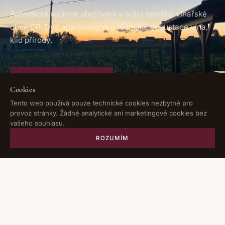
Autentické rodinné ubytování v srdci největší vinařské
obce ČR. Dva apartmány pro 16 hostů, degustace vína,
klid přírody.
REZERVOVAT POBYT
Cookies
Tento web používá pouze technické cookies nezbytné pro
provoz stránky. Žádné analytické ani marketingové cookies bez
ZJISTIT VÍCE
vašeho souhlasu.
ROZUMÍM
VINNÝ SKLEP ŠMÍDOVI
O ubytování